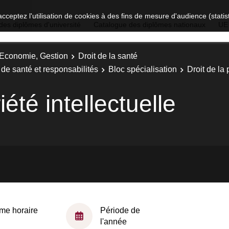
acceptez l'utilisation de cookies à des fins de mesure d'audience (stat
des diplômes d'université
Catalogue des diplômes nationaux
UE
, Economie, Gestion
Droit de la santé
s de santé et responsabilités
Bloc spécialisation
Droit de la 
iété intellectuelle
me horaire
Période de
l'année