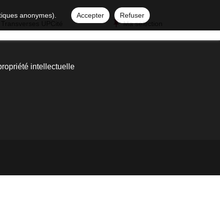
istiques anonymes).
Accepter
Refuser
 Transverses UPCité
Ma sélection
propriété intellectuelle