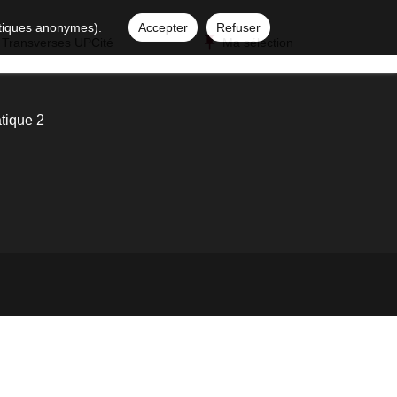
istiques anonymes).
Accepter
Refuser
 Transverses UPCité
Ma sélection
tique 2