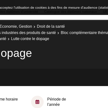
acceptez l'utilisation de cookies à des fins de mesure d'audience (stat
des diplômes d'université
Catalogue des diplômes nationaux
UE
, Economie, Gestion
Droit de la santé
s industries des produits de santé
Bloc complémentaire théma
anté
Lutte contre le dopage
 dopage
me horaire
Période de
l'année