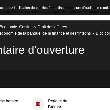
acceptez l'utilisation de cookies à des fins de mesure d'audience (stat
des diplômes d'université
Catalogue des diplômes nationaux
UE
, Economie, Gestion
Droit des affaires
t économie de la banque, de la finance et des fintechs
Bloc co
aire d'ouverture
me horaire
Période de
l'année