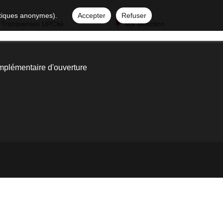
istiques anonymes).
Accepter
Refuser
 Transverses UPCité
Ma sélection
mplémentaire d'ouverture