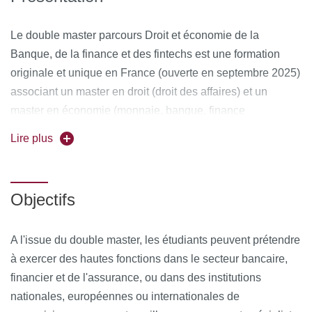
Le double master parcours Droit et économie de la
Banque, de la finance et des fintechs est une formation
originale et unique en France (ouverte en septembre 2025)
associant un master en droit (droit des affaires) et un
master en économie (monnaie, banque, finance
assurance). Formation d’excellence, elle s'adresse
Lire plus
prioritairement aux étudiants titulaires d'une double-licence
en droit et en économie.
Objectifs
Découvrez l'ensemble du programme (Unités
d'Enseignements) en scannant le QR Code :
A l'issue du double master, les étudiants peuvent prétendre
à exercer des hautes fonctions dans le secteur bancaire,
financier et de l'assurance, ou dans des institutions
nationales, européennes ou internationales de