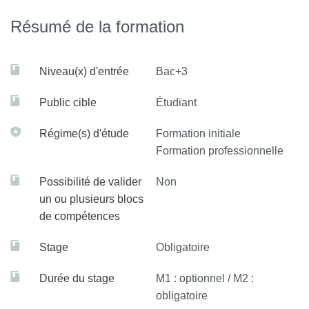
Résumé de la formation
Analyser et expliquer la situation financière d’une
entreprise
Étendre sa connaissance de l’entreprise pour conduire
Niveau(x) d'entrée
Bac+3
une analyse réflexive et distanciée des différentes
situations rencontrées
Public cible
Étudiant
Développer et pratiquer ses compétences linguistiques
Régime(s) d'étude
Formation initiale
Formation professionnelle
Développer ses capacités rédactionnelles et de
recherche
Possibilité de valider
Non
un ou plusieurs blocs
de compétences
Stage
Obligatoire
Durée du stage
M1 : optionnel / M2 :
obligatoire