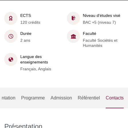
ECTS
Niveau d'études visé
120 crédits
BAC +5 (niveau 7)
Durée
Faculté
2 ans
Faculté Sociétés et
Humanités
Langue des
enseignements
Français, Anglais
entation
Programme
Admission
Référentiel
Contacts
Présentation