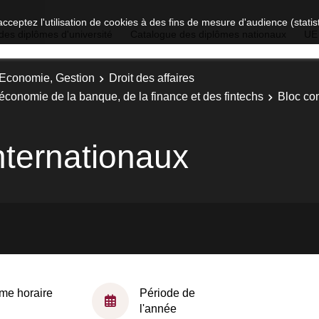
acceptez l'utilisation de cookies à des fins de mesure d'audience (stat
des diplômes d'université
Catalogue des diplômes nationaux
UE
, Economie, Gestion
Droit des affaires
t économie de la banque, de la finance et des fintechs
Bloc co
nternationaux
me horaire
Période de
l'année