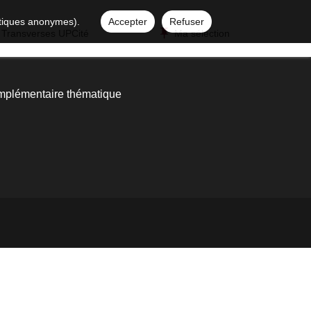
istiques anonymes).
Accepter
Refuser
 Transverses UPCité
Ma sélection
mplémentaire thématique