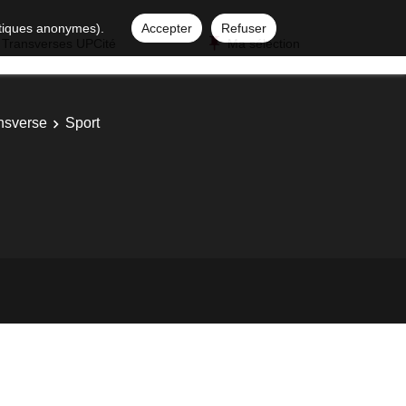
istiques anonymes).
Accepter
Refuser
 Transverses UPCité
Ma sélection
ansverse
Sport