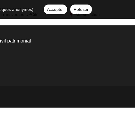
istiques anonymes).
Accepter
Refuser
 Transverses UPCité
Ma sélection
ivil patrimonial