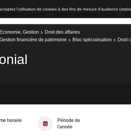
acceptez l'utilisation de cookies à des fins de mesure d'audience (stat
des diplômes d'université
Catalogue des diplômes nationaux
UE
, Economie, Gestion
Droit des affaires
t Gestion financière de patrimoine
Bloc spécialisation
Droit c
monial
me horaire
Période de
l'année