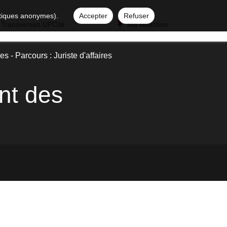
istiques anonymes).
Accepter
Refuser
 Transverses UPCité
Ma sélection
es - Parcours : Juriste d'affaires
ent des