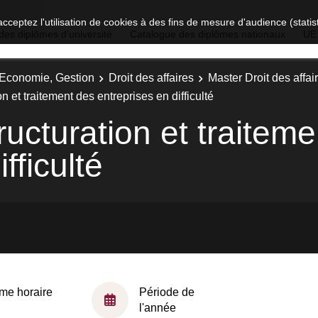
acceptez l'utilisation de cookies à des fins de mesure d'audience (stat
des diplômes d'université
Catalogue des diplômes nationaux
UE
, Economie, Gestion
Droit des affaires
Master Droit des affair
n et traitement des entreprises en difficulté
ructuration et traitem
fficulté
me horaire
Période de
l'année