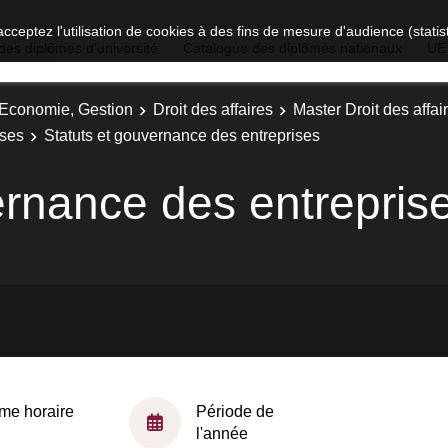
acceptez l'utilisation de cookies à des fins de mesure d'audience (stat
des diplômes d'université
Catalogue des diplômes nationaux
UE
, Economie, Gestion
Droit des affaires
Master Droit des affair
ises
Statuts et gouvernance des entreprises
ernance des entrepris
me horaire
Période de
l'année