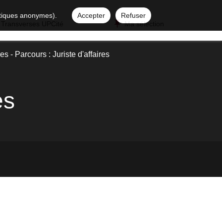
istiques anonymes).
Accepter
Refuser
 Transverses UPCité
Ma sélection
es - Parcours : Juriste d'affaires
es