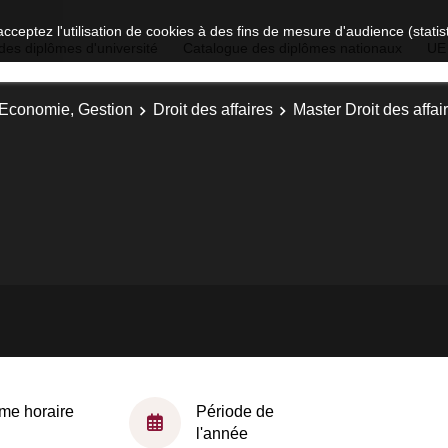
acceptez l'utilisation de cookies à des fins de mesure d'audience (stat
des diplômes d'université
Catalogue des diplômes nationaux
UE
, Economie, Gestion
Droit des affaires
Master Droit des affai
me horaire
Période de
l'année