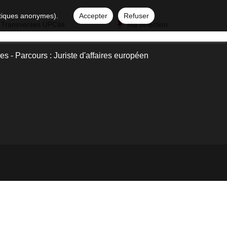
istiques anonymes).
Accepter
Refuser
 Transverses UPCité
Ma sélection
res - Parcours : Juriste d'affaires européen