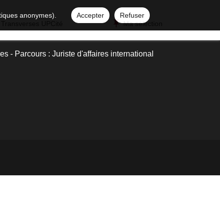
istiques anonymes).
Accepter
Refuser
 Transverses UPCité
Ma sélection
es - Parcours : Juriste d'affaires international