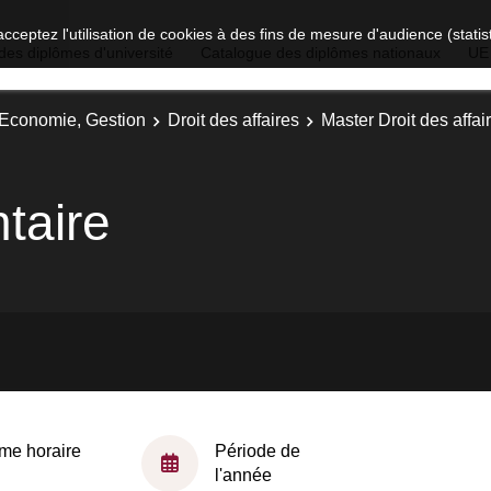
acceptez l'utilisation de cookies à des fins de mesure d'audience (stat
des diplômes d'université
Catalogue des diplômes nationaux
UE
, Economie, Gestion
Droit des affaires
Master Droit des affair
taire
me horaire
Période de
l'année