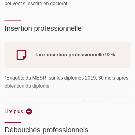
peuvent s’inscrire en doctorat.
Insertion professionnelle
Taux insertion professionnelle
92
%
*Enquête du MESRI sur les diplômés 2019, 30 mois après
obtention du diplôme.
Part des
Part des
Effectif
diplômés
Lire plus
Effectif des
Taux de
diplômés e
des
en
répondants
réponse
formation
diplômés
formation
Débouchés professionnels
apprentiss
initiale