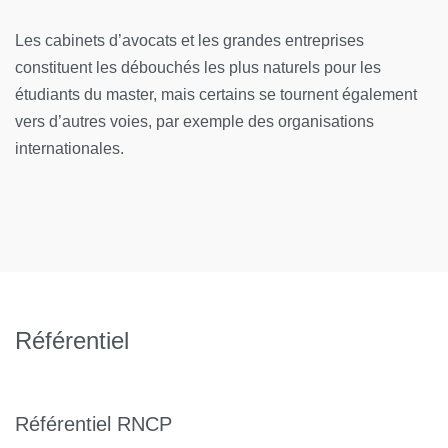
23
16
70%
100%
-
Les cabinets d’avocats et les grandes entreprises
constituent les débouchés les plus naturels pour les
étudiants du master, mais certains se tournent également
vers d’autres voies, par exemple des organisations
Part des
Part des
Part
internationales.
Part des
Part
emplois en
emplois 
des
cadres et des
des
adéquation
adéquati
emplois
professions
emplois
avec le
avec la
à plein
intermédiaires
stables
niveau
formatio
temps
d'études
suivie
100%
60%
100%
70%
80%
Référentiel
Référentiel RNCP