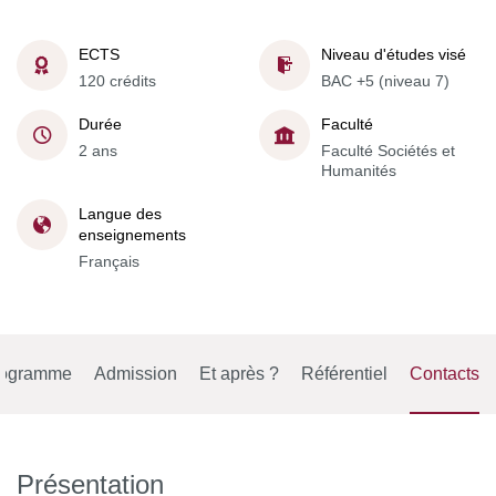
ECTS
Niveau d'études visé
120 crédits
BAC +5 (niveau 7)
Durée
Faculté
2 ans
Faculté Sociétés et
Humanités
Langue des
enseignements
Français
rogramme
Admission
Et après ?
Référentiel
Contacts
Présentation