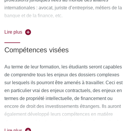
internationales : avocat, juriste d’entreprise, métiers de la
banque et de la finance, etc.
Lire plus
Compétences visées
Au terme de leur formation, les étudiants seront capables
de comprendre tous les enjeux des dossiers complexes
sur lesquels ils pourront être amenés à travailler. Ceci est
en particulier vrai des enjeux contractuels, des enjeux en
termes de propriété intellectuelle, de financement ou
encore de droit des investissements étrangers. Ils auront
également développé leurs compétences en matière
d’analyse, de rédaction et de présentation de manière à
être opérationnels dans le cadre des structures appelées à
Lire plus