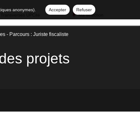
istiques anonymes).
Accepter
Refuser
 Transverses UPCité
Ma sélection
es - Parcours : Juriste fiscaliste
des projets