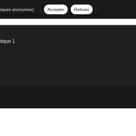
istiques anonymes).
Accepter
Refuser
 Transverses UPCité
Ma sélection
tique 1