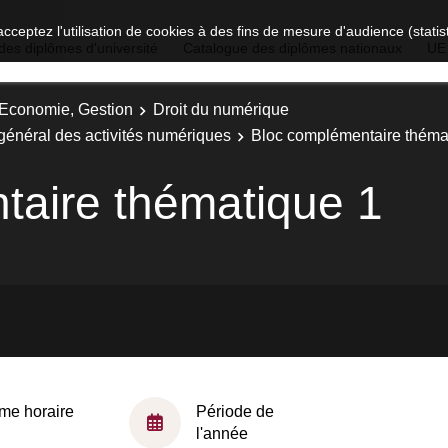
acceptez l'utilisation de cookies à des fins de mesure d'audience (stat
des diplômes d'université
Catalogue des diplômes nationaux
UE
, Economie, Gestion
Droit du numérique
 général des activités numériques
Bloc complémentaire théma
taire thématique 1
me horaire
Période de
l'année