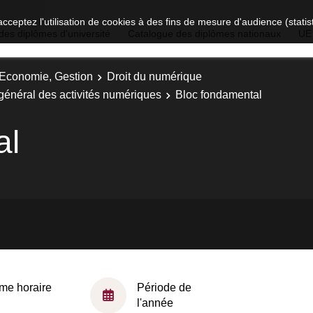
acceptez l'utilisation de cookies à des fins de mesure d'audience (stat
des diplômes d'université
Catalogue des diplômes nationaux
UE
, Economie, Gestion
Droit du numérique
 général des activités numériques
Bloc fondamental
al
me horaire
Période de
l'année