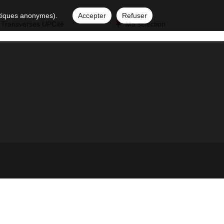
istiques anonymes).
Accepter
Refuser
 Transverses UPCité
Ma sélection