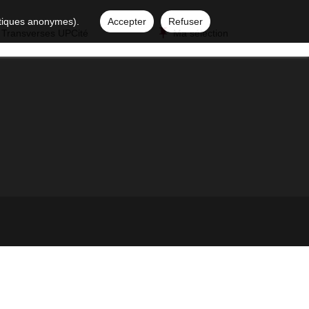
istiques anonymes).
Accepter
Refuser
 Transverses UPCité
Ma sélection