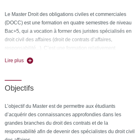
Le Master Droit des obligations civiles et commerciales
(DOCC) est une formation en quatre semestres de niveau
Bac+5, qui a vocation à former des juristes spécialisés en
droit civil des affaires (droit de contrats d’affaires,
responsabilité...). C’est une formation relativement
généraliste de haut niveau préparant ses diplômés à la
Lire plus
pratique du droit aussi bien qu’à la recherche. Les
diplômés peuvent ainsi postuler dans tous types d’emplois
juridiques (cabinet d’avocats, banque, magistrature...) avec
Objectifs
une grande faculté d’adaptation.
Découvrez l'ensemble du programme (Unités
L’objectif du Master est de permettre aux étudiants
d'Enseignements) en scannant le QR Code :
d’acquérir des connaissances approfondies dans les
grandes branches du droit des contrats et de la
responsabilité afin de devenir des spécialistes du droit civil
des affaires.