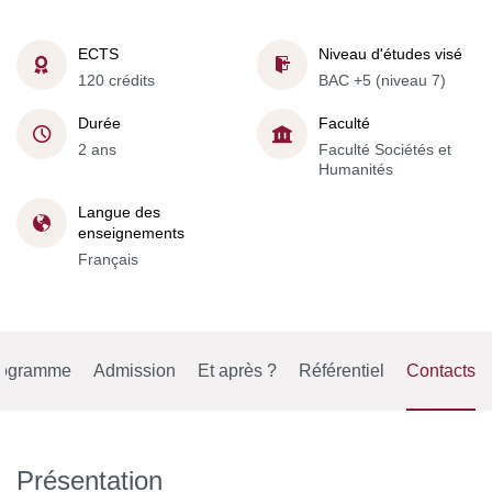
ECTS
Niveau d'études visé
120 crédits
BAC +5 (niveau 7)
Durée
Faculté
2 ans
Faculté Sociétés et
Humanités
Langue des
enseignements
Français
rogramme
Admission
Et après ?
Référentiel
Contacts
Présentation