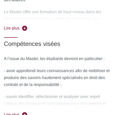
Le Master offre une formation de haut niveau dans les
domaines fondamentaux du droit des obligations, en
approfondissant la maîtrise technique de la matière et en
Lire plus
développant la culture juridique générale dans ce
domaine, et dans les domaines appliqués du droit civil des
Compétences visées
affaires (droit bancaire, droit de la distribution et de la
consommation notamment) en lien avec les
A l’issue du Master, les étudiants devront en particulier :
développements les plus récents du droit notamment sous
l’influence de la digitalisation (
Blockchain
, crypto-actifs...).
- avoir approfondi leurs connaissances afin de mobiliser et
produire des savoirs hautement spécialisés en droit des
L’objectif du Master est de permettre l’acquisition de ces
contrats et de la responsabilité ;
compétences de haut niveau, de manière équilibrée, tant
par la pratique (séminaires pratiques et stages) que par la
- savoir identifier, sélectionner et analyser avec esprit
formation à la recherche et par la recherche (séminaires de
critique des ressources spécialisées pour documenter et
recherche et mémoire).
présenter un sujet relevant du droit civil des affaires ;
Lire plus