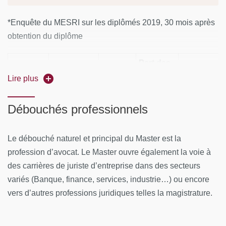
*Enquête du MESRI sur les diplômés 2019, 30 mois après
obtention du diplôme
Part des
Effectif
diplômés
Part des
Lire plus
Effectif des
Taux de
des
en
diplômés e
répondants
réponse
diplômés
formation
apprentiss
Débouchés professionnels
initiale
16
8
50%
100%
-
Le débouché naturel et principal du Master est la
profession d’avocat. Le Master ouvre également la voie à
des carrières de juriste d’entreprise dans des secteurs
variés (Banque, finance, services, industrie…) ou encore
Part des
Part des
Part
vers d’autres professions juridiques telles la magistrature.
Part des
Part
emplois en
emplois 
des
cadres et des
des
adéquation
adéquati
emplois
professions
emplois
avec le
avec la