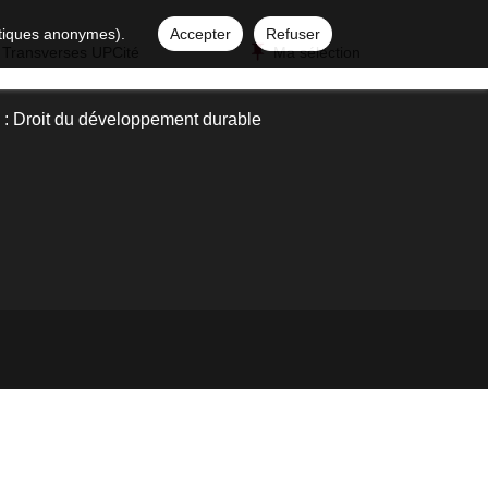
istiques anonymes).
Accepter
Refuser
 Transverses UPCité
Ma sélection
s : Droit du développement durable