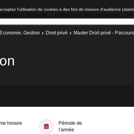
acceptez l'utilisation de cookies à des fins de mesure d'audience (stat
des diplômes d'université
Catalogue des diplômes nationaux
UE
, Economie, Gestion
Droit privé
Master Droit privé - Parcour
ion
me horaire
Période de
l'année