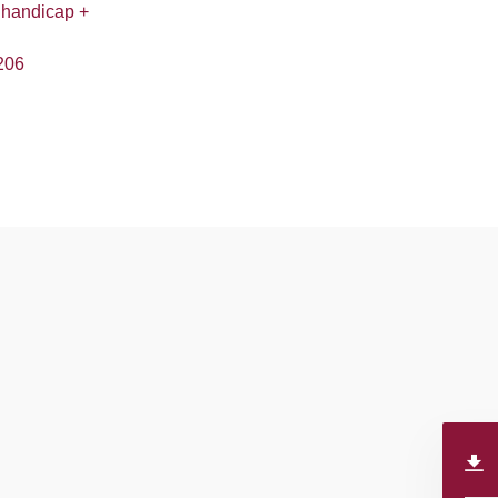
 handicap +
206