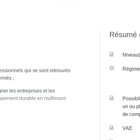
Résumé d
Niveau(
Régime(
essionnels qui se sont retrouvés
ormés ;
er les entreprises et les
ppement durable en maîtrisant
Possibil
un ou p
de com
ech permet aux étudiants
ster un des masters spécialisés
VAE
oir un double profil