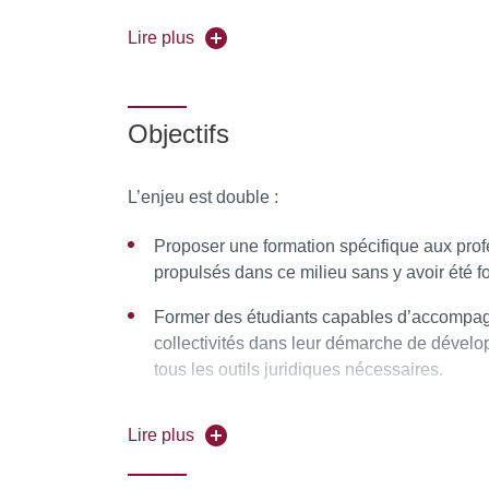
Lire plus
Objectifs
L’enjeu est double :
Proposer une formation spécifique aux prof
propulsés dans ce milieu sans y avoir été f
Former des étudiants capables d’accompagn
collectivités dans leur démarche de dévelo
tous les outils juridiques nécessaires.
Le partenariat entre ce parcours et AgroParisT
Lire plus
d’intégrer à l’issue de la seconde année de ma
de cet établissement, ce qui leur permettra d’av