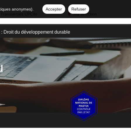
istiques anonymes).
Accepter
Refuser
 Transverses UPCité
Ma sélection
s : Droit du développement durable
u