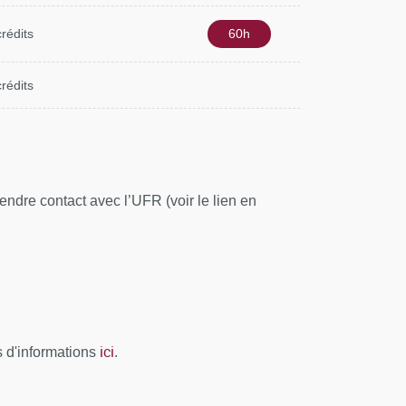
crédits
60h
crédits
ndre contact avec l’UFR (voir le lien en
ici
s d'informations
.