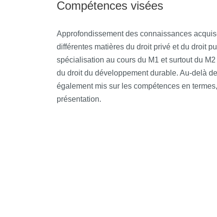
Compétences visées
particulièrement valorisé sur le marché du trav
notamment « Management de l’innovation dans l
industries » ainsi que « Politiques publiques e
Approfondissement des connaissances acquise
».
différentes matières du droit privé et du droit p
spécialisation au cours du M1 et surtout du M2 
du droit du développement durable. Au-delà de
également mis sur les compétences en termes, 
présentation.