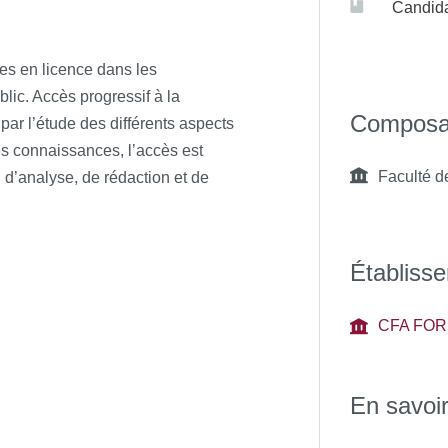
Candida
ail. Les masters concernés sont
es agro-activités et les bio-
t stratégies pour l’environnement
s en licence dans les
ublic. Accès progressif à la
Composa
par l’étude des différents aspects
s connaissances, l’accès est
Faculté d
d’analyse, de rédaction et de
Établisse
CFA FOR
En savoir