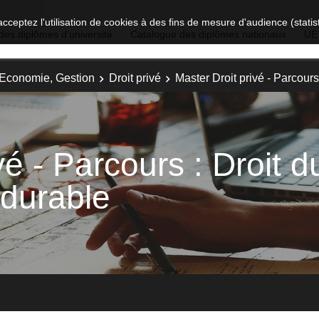
acceptez l'utilisation de cookies à des fins de mesure d'audience (stat
des diplômes d'université
Catalogue des diplômes nationaux
UE
, Economie, Gestion
Droit privé
Master Droit privé - Parcour
vé - Parcours : Droit d
durable