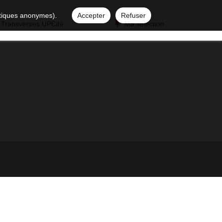
istiques anonymes).
Accepter
Refuser
 Transverses UPCité
Ma sélection