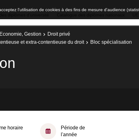
acceptez l'utilisation de cookies à des fins de mesure d'audience (stat
des diplômes d'université
Catalogue des diplômes nationaux
UE
, Economie, Gestion
Droit privé
tentieuse et extra-contentieuse du droit
Bloc spécialisation
ion
me horaire
Période de
l'année