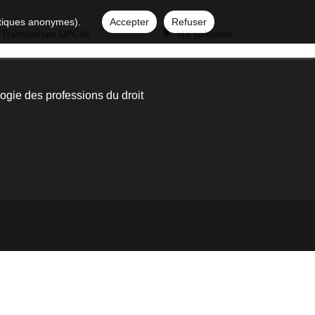
istiques anonymes).
Accepter
Refuser
 Transverses UPCité
Ma sélection
ogie des professions du droit