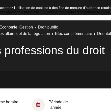
acceptez l'utilisation de cookies à des fins de mesure d'audience (stat
des diplômes d'université
Catalogue des diplômes nationaux
UE
, Economie, Gestion
Droit public
es affaires et de la régulation
Bloc complémentaire
Déontol
 professions du droit
me horaire
Période de
l'année