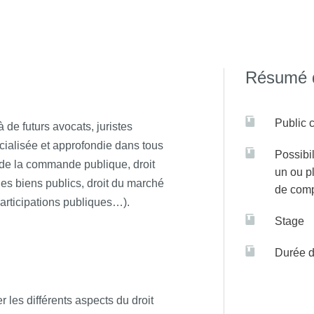
ensemble du programme (Unités d'Enseignements) en scannant
Résumé d
Public c
 de futurs avocats, juristes
écialisée et approfondie dans tous
Possibil
t de la commande publique, droit
un ou p
 des biens publics, droit du marché
de com
 participations publiques…).
Stage
Durée d
er les différents aspects du droit