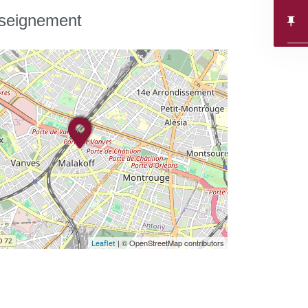
nseignement
| © OpenStreetMap contributors
Leaflet