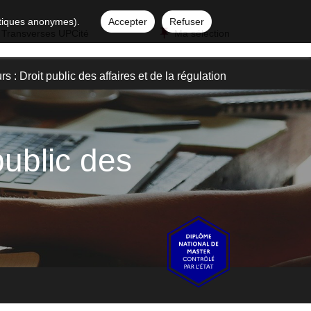
istiques anonymes).
Accepter
Refuser
 Transverses UPCité
Ma sélection
s : Droit public des affaires et de la régulation
public des