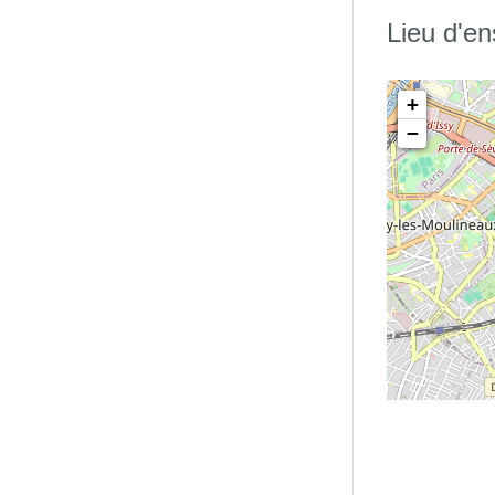
Lieu d'e
+
−