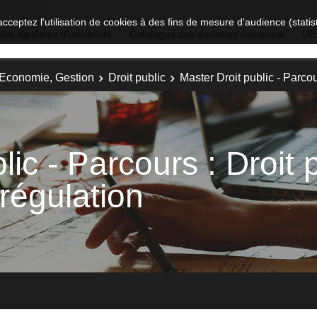
acceptez l'utilisation de cookies à des fins de mesure d'audience (stat
des diplômes d'université
Catalogue des diplômes nationaux
UE
, Economie, Gestion
Droit public
Master Droit public - Parcour
lic - Parcours : Droit 
 régulation