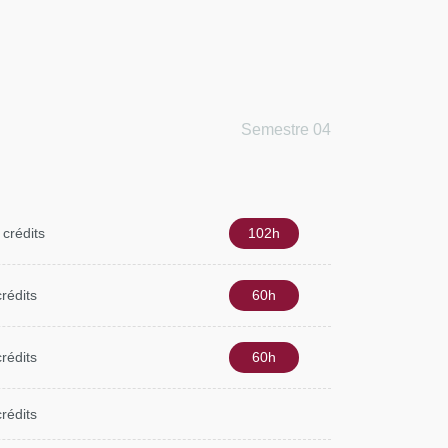
Semestre 04
 crédits
102h
crédits
60h
crédits
60h
crédits