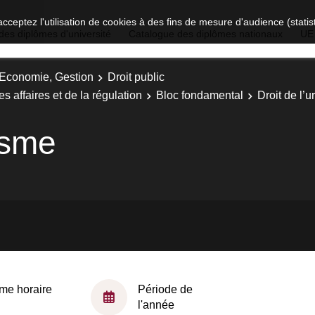
acceptez l'utilisation de cookies à des fins de mesure d'audience (stat
des diplômes d'université
Catalogue des diplômes nationaux
UE
, Economie, Gestion
Droit public
es affaires et de la régulation
Bloc fondamental
Droit de l’
isme
me horaire
Période de
l'année