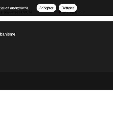
istiques anonymes).
Accepter
Refuser
 Transverses UPCité
Ma sélection
urbanisme