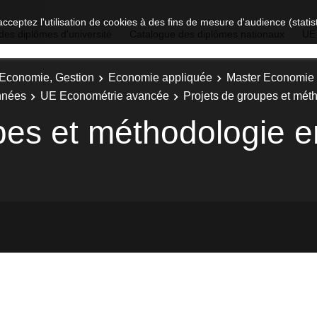
acceptez l'utilisation de cookies à des fins de mesure d'audience (stat
des diplômes d'université
Catalogue des diplômes nationaux
UE
, Economie, Gestion
Economie appliquée
Master Economie 
nnées
UE Econométrie avancée
Projets de groupes et mé
pes et méthodologie 