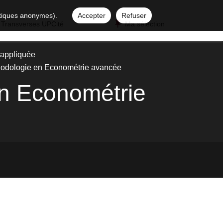
istiques anonymes).
Accepter
Refuser
 Transverses UPCité
Ma sélection
appliquée
thodologie en Econométrie avancée
en Econométrie