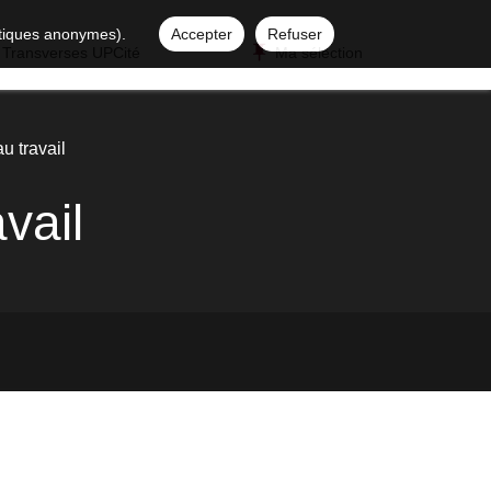
istiques anonymes).
Accepter
Refuser
 Transverses UPCité
Ma sélection
 travail
vail