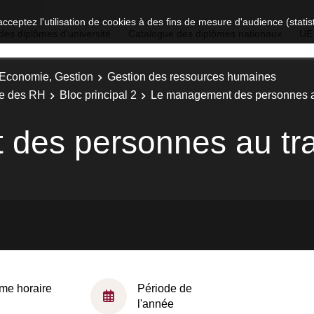
acceptez l'utilisation de cookies à des fins de mesure d'audience (stat
des diplômes d'université
Catalogue des diplômes nationaux
UE
, Economie, Gestion
Gestion des ressources humaines
ie des RH
Bloc principal 2
Le management des personnes au
des personnes au tra
me horaire
Période de
l'année