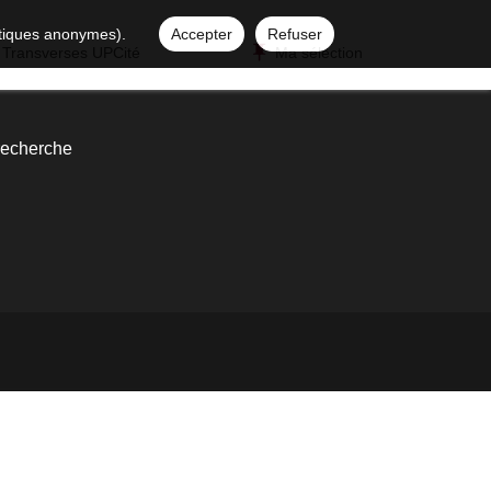
istiques anonymes).
Accepter
Refuser
 Transverses UPCité
Ma sélection
 recherche