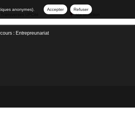
istiques anonymes).
Accepter
Refuser
 Transverses UPCité
Ma sélection
ours : Entrepreunariat