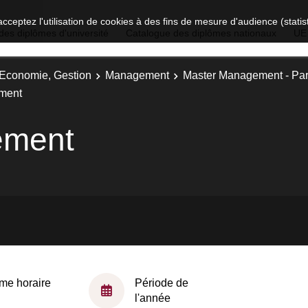
acceptez l'utilisation de cookies à des fins de mesure d'audience (stat
des diplômes d'université
Catalogue des diplômes nationaux
UE
, Economie, Gestion
Management
Master Management - Parc
ement
ement
me horaire
Période de
l'année