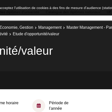
acceptez l'utilisation de cookies à des fins de mesure d'audience (stat
des diplômes d'université
Catalogue des diplômes nationaux
UE
, Economie, Gestion
Management
Master Management - Parc
ivité
Etude d'opportunité/valeur
nité/valeur
me horaire
Période de
l'année