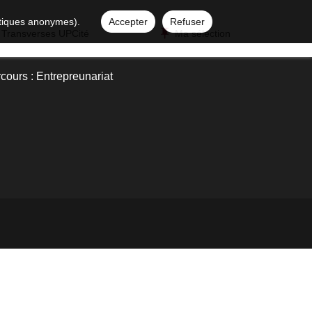
istiques anonymes).
Accepter
Refuser
 Transverses UPCité
Ma sélection
ours : Entrepreunariat