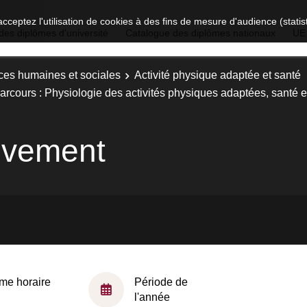
acceptez l'utilisation de cookies à des fins de mesure d'audience (stat
des diplômes d'université
Catalogue des diplômes nationaux
UE
ces humaines et sociales
Activité physique adaptée et santé
arcours : Physiologie des activités physiques adaptées, santé et
uvement
me horaire
Période de
l'année