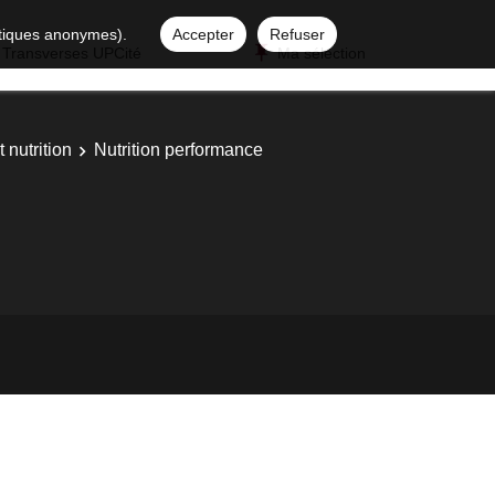
istiques anonymes).
Accepter
Refuser
 Transverses UPCité
Ma sélection
 nutrition
Nutrition performance