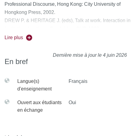
Professional Discourse, Hong Kong: City University of
Hongkong Press, 2002.
DREW P. & HERITAGE J. (eds), Talk at work. Interaction in
institutional settings, Cambridge: CUP, 1993.
FILLIETTAZ L. & BRONCKART J.-P. (éds), L’analyse des
Lire plus
actions et des discours en situation de travail. Concepts,
méthodes et applications, Louvain-la-Neuve : Peeters,
Dernière mise à jour le 4 juin 2026
En bref
2005.
KERBRAT-ORECCHIONI C. & TRAVERSO V. (éds.), Les
interactions en site commercial ; invariants et variations,
Langue(s)
Français
Lyon : ENS éditions, 2009.
d'enseignement
Ouvert aux étudiants
Oui
en échange