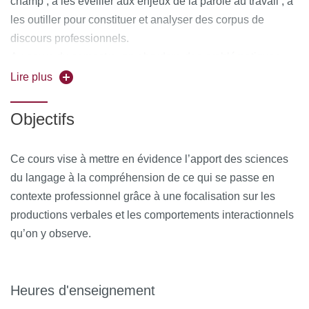
champ ; à les éveiller aux enjeux de la parole au travail ; à
les outiller pour constituer et analyser des corpus de
discours professionnels.
Au cours du semestre, on abordera des problématiques
propres à des discours professionnels divers : interactions
Lire plus
dans le domaine de la santé, interactions didactiques,
interactions commerciales, etc.
Objectifs
Ce cours vise à mettre en évidence l’apport des sciences
du langage à la compréhension de ce qui se passe en
contexte professionnel grâce à une focalisation sur les
productions verbales et les comportements interactionnels
qu’on y observe.
Heures d'enseignement