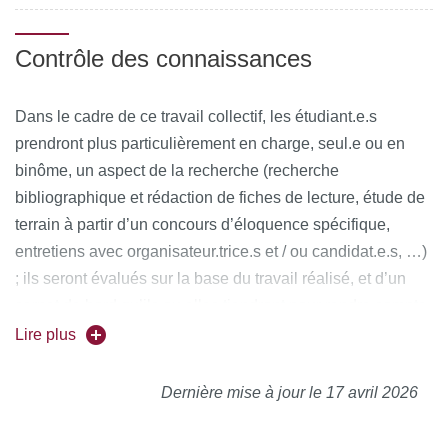
Contrôle des connaissances
Dans le cadre de ce travail collectif, les étudiant.e.s
prendront plus particulièrement en charge, seul.e ou en
binôme, un aspect de la recherche (recherche
bibliographique et rédaction de fiches de lecture, étude de
terrain à partir d’un concours d’éloquence spécifique,
entretiens avec organisateur.trice.s et / ou candidat.e.s, …)
; ils seront évalués sur la base du travail réalisé, et d’un
carnet de bord qu’ils ou elles tiendront pour rendre compte
de leur démarche.
Lire plus
Participation orale
Dernière mise à jour le 17 avril 2026