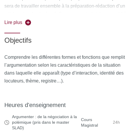
sera de travailler ensemble à la préparation-rédaction d’un
article qui, selon le degré d’avancement atteint, sera publié
sur le site du laboratoire EDA, ou soumis à une revue pour
Lire plus
publication. Ce travail sera associé à une séance du
séminaire de recherche ARA (Atelier Rhétorique et
Objectifs
Argumentation) consacrée aux concours d’éloquence.
Comprendre les différentes formes et fonctions que remplit
l’argumentation selon les caractéristiques de la situation
dans laquelle elle apparaît (type d’interaction, identité des
locuteurs, thème, registre…).
Heures d'enseignement
Argumenter : de la négociation à la
Cours
polémique (pris dans le master
24h
Magistral
SLAD)