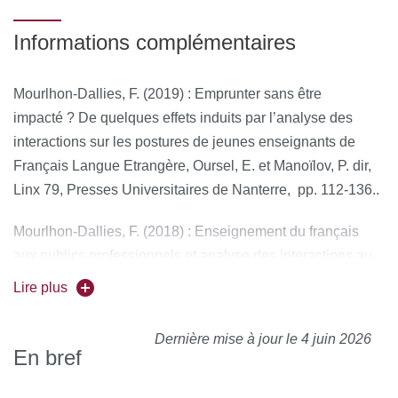
Informations complémentaires
Mourlhon-Dallies, F. (2019) : Emprunter sans être
impacté ? De quelques effets induits par l’analyse des
interactions sur les postures de jeunes enseignants de
Français Langue Etrangère, Oursel, E. et Manoïlov, P. dir,
Linx
79, Presses Universitaires de Nanterre, pp. 112-136..
Mourlhon-Dallies, F. (2018) : Enseignement du français
aux publics professionnels et analyse des interactions au
travail : un rendez-vous manqué ?,
L’analyse des
Lire plus
interactions dans le travail : Outil de formation
professionnelle et de recherche,
Filliettaz, L., Laforest, M.
Dernière mise à jour le 4 juin 2026
et Vinatier, I. dir. Claude Raisky, Dijon.
En bref
Traverso, V. (2016) :
Décrire le français parlé en