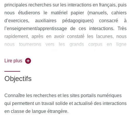
principales recherches sur les interactions en français, puis
nous étudierons le matériel papier (manuels, cahiers
d’exercices, auxiliaires pédagogiques) consacré à
l’enseignement/apprentissage de ces interactions. Très
rapidement, après en avoir constaté les lacunes, nous
nous tournerons vers les grands corpus en ligne
d’interactions et vers différents appuis numériques pouvant
faciliter le travail des conversations et des échanges oraux
Lire plus
de tous types en classe de langue.
Objectifs
Les interactions courantes quotidiennes comme les
interactions administratives et/ou professionnelles seront
Connaître les recherches et les sites portails numériques
prises en compte tout au long du semestre.
qui permettent un travail solide et actualisé des interactions
en classe de langue étrangère.