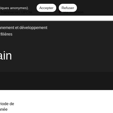
istiques anonymes).
Accepter
Refuser
 Transverses UPCité
Ma sélection
nnement et développement
filières
ain
riode de
année