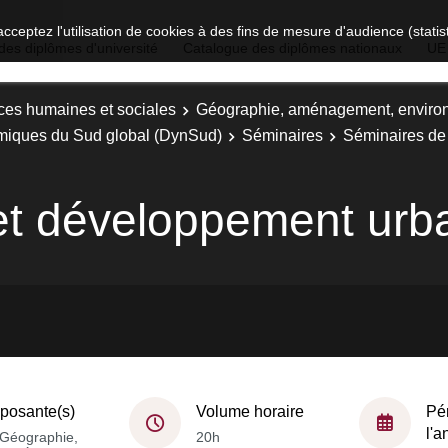
acceptez l'utilisation de cookies à des fins de mesure d'audience (stat
des diplômes d'université
Catalogue des diplômes nationaux
UE
ces humaines et sociales
Géographie, aménagement, enviro
namiques du Sud global (DynSud)
Séminaires
Séminaires de 
 développement urb
osante(s)
Volume horaire
Pé
l'
Géographie,
20h