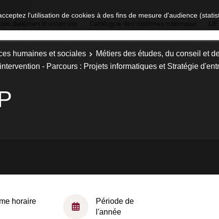
acceptez l'utilisation de cookies à des fins de mesure d'audience (stat
des diplômes d'université
Catalogue des diplômes nationaux
UE
ces humaines et sociales
Métiers des études, du conseil et de
intervention - Parcours : Projets informatiques et Stratégie d'ent
RP
me horaire
Période de
l'année