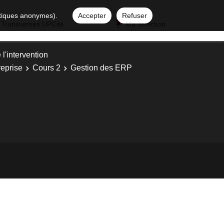
istiques anonymes).
Accepter
Refuser
 Transverses UPCité
Ma sélection
 l'intervention
reprise
Cours 2
Gestion des ERP