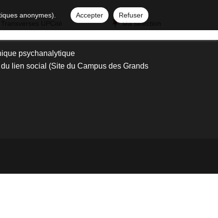
istiques anonymes).
Accepter
Refuser
 Transverses UPCité
Ma sélection
nique psychanalytique
 du lien social (Site du Campus des Grands