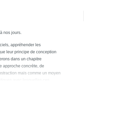
à nos jours.
ciels, appréhender les
que leur principe de conception
erons dans un chapitre
ne approche concrète, de
abstraction mais comme un moyen
atiques avec lesquelles ces
 les classes, les manuels
 des manuels dans
 importance considérable. Leur