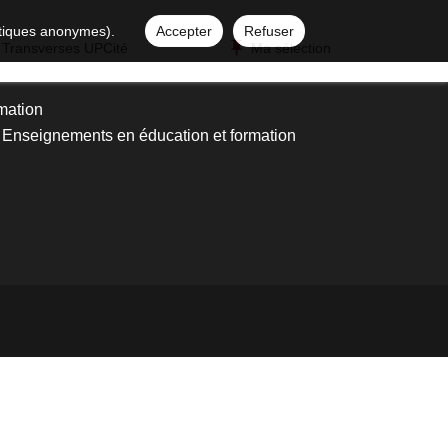
istiques anonymes).
Accepter
Refuser
 Transverses UPCité
Ma sélection
rmation
Enseignements en éducation et formation