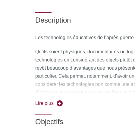
Description
Les technologies éducatives de l’après-guerre 
Qu’ils soient physiques, documentaires ou logi
technologies en considérant des objets plutôt 
revêt beaucoup d’avantages que nous présent
particulier. Cela permet, notamment, d’avoir u
considérer les technologies non comme une 
d’action et, en conséquence, de les lier aux pr
objets sont imbriqués.
Lire plus
Parmi les objets courants que l’on trouve dans
Objectifs
scolaires sont les plus communs. La banalité
l’environnement scolaire révèle en réalité une