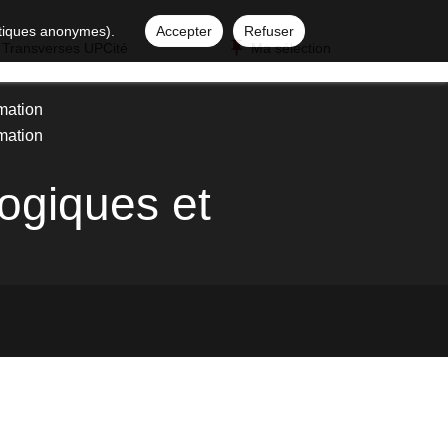
istiques anonymes).
Accepter
Refuser
 Transverses UPCité
Ma sélection
rmation
rmation
ogiques et