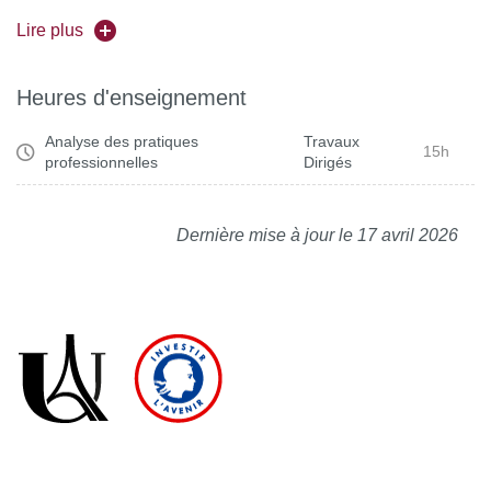
qu’une implication dans le travail d’élaboration groupale.
Lire plus
Heures d'enseignement
Analyse des pratiques
Travaux
15h
professionnelles
Dirigés
Dernière mise à jour le 17 avril 2026