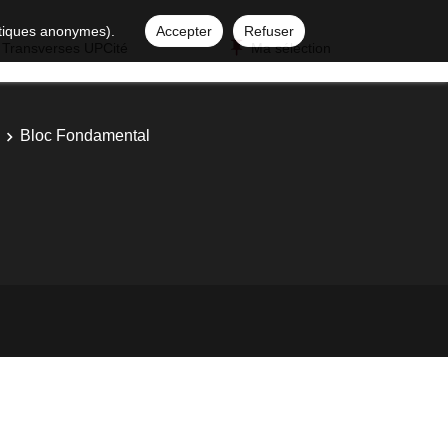
istiques anonymes).
Accepter
Refuser
 Transverses UPCité
Ma sélection
Bloc Fondamental