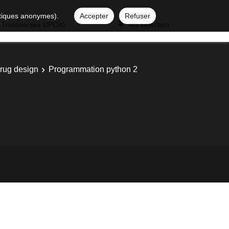
istiques anonymes).
Accepter
Refuser
 Transverses UPCité
Ma sélection
rug design
Programmation python 2