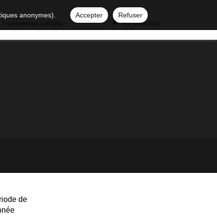
istiques anonymes).
Accepter
Refuser
 Transverses UPCité
Ma sélection
riode de
année