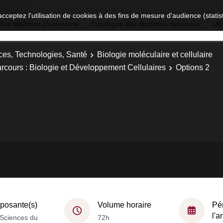
acceptez l'utilisation de cookies à des fins de mesure d'audience (stat
des diplômes d'université
Catalogue des diplômes nationaux
UE
ces, Technologies, Santé
Biologie moléculaire et cellulaire
Parcours : Biologie et Développement Cellulaires
Options 2
osante(s)
Volume horaire
Pé
l'
Sciences du
72h