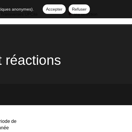
istiques anonymes).
Accepter
Refuser
 Transverses UPCité
Ma sélection
t réactions
riode de
année