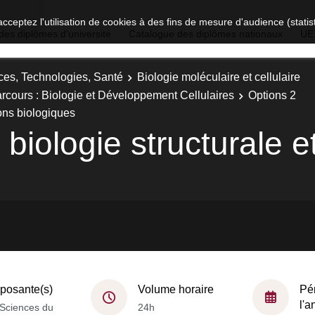
acceptez l'utilisation de cookies à des fins de mesure d'audience (stat
des diplômes d'université
Catalogue des diplômes nationaux
UE
ces, Technologies, Santé
Biologie moléculaire et cellulaire
Parcours : Biologie et Développement Cellulaires
Options 2
ions biologiques
 biologie structurale e
osante(s)
Volume horaire
Pé
l'
Sciences du
24h