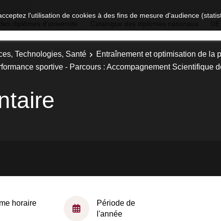
acceptez l'utilisation de cookies à des fins de mesure d'audience (stat
des diplômes d'université
Catalogue des diplômes nationaux
UE
ces, Technologies, Santé
Entraînement et optimisation de la 
erformance sportive - Parcours : Accompagnement Scientifique 
taire
me horaire
Période de
l'année