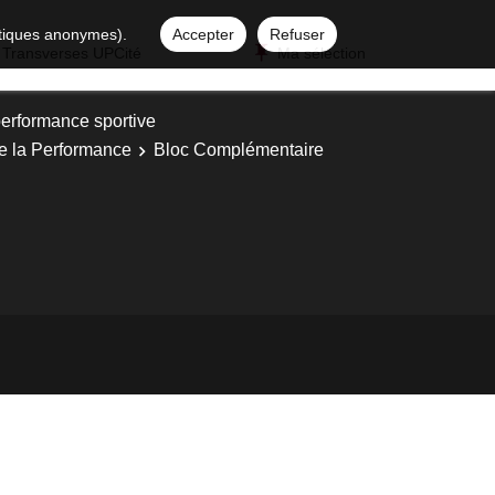
istiques anonymes).
Accepter
Refuser
 Transverses UPCité
Ma sélection
performance sportive
de la Performance
Bloc Complémentaire