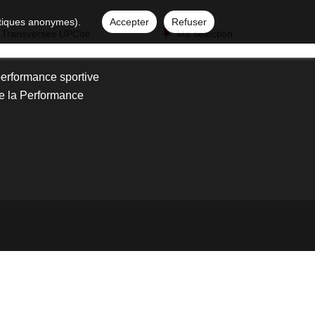
istiques anonymes).
Accepter
Refuser
 Transverses UPCité
Ma sélection
performance sportive
de la Performance