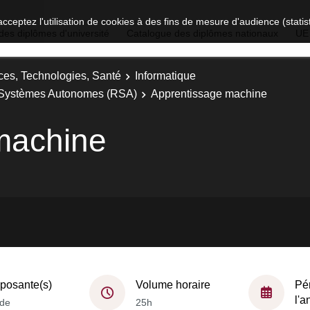
acceptez l'utilisation de cookies à des fins de mesure d'audience (stat
des diplômes d'université
Catalogue des diplômes nationaux
UE
ces, Technologies, Santé
Informatique
et Systèmes Autonomes (RSA)
Apprentissage machine
machine
osante(s)
Volume horaire
Pé
l'
de
25h