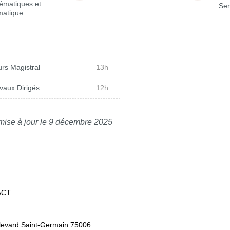
ématiques et
Sem
matique
rs Magistral
13h
vaux Dirigés
12h
mise à jour le 9 décembre 2025
ACT
levard Saint-Germain 75006