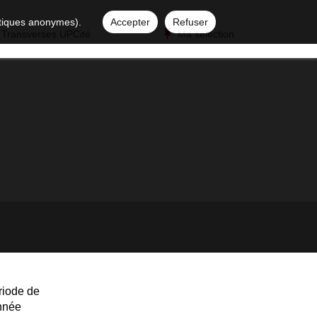
istiques anonymes).
Accepter
Refuser
 Transverses UPCité
Ma sélection
riode de
année