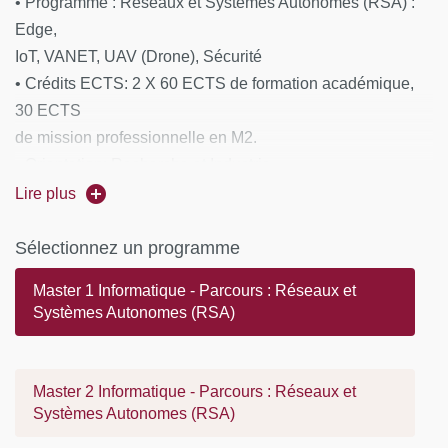
• Programme : Réseaux et Systèmes Autonomes (RSA) :
Edge,
IoT, VANET, UAV (Drone), Sécurité
• Crédits ECTS: 2 X 60 ECTS de formation académique,
30 ECTS
de mission professionnelle en M2.
• Orientation: Recherche et Industrie
• Lieu : Campus des Saints Pères
Lire plus
• Durée de la formation : 24 mois, plein temps
• Début des cours: Septembre
Sélectionnez un programme
• Diplôme délivré : Diplôme de Master
Master 1 Informatique - Parcours : Réseaux et
Systèmes Autonomes (RSA)
Master 2 Informatique - Parcours : Réseaux et
Systèmes Autonomes (RSA)