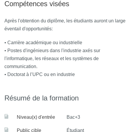
définir,
Compétences visées
calculer, améliorer et maîtriser le développement des
réseaux du
Après l'obtention du diplôme, les étudiants auront un large
futur.
éventail d'opportunités:
• Carrière académique ou industrielle
• Postes d'ingénieurs dans l'industrie axés sur
l'informatique, les réseaux et les systèmes de
communication.
• Doctorat à l’UPC ou en industrie
Résumé de la formation
Niveau(x) d'entrée
Bac+3
Public cible
Étudiant