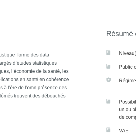
raduate Schools Artificial Intelligence and Data Science, M
des cours de master et doctorat à des laboratoires de recherche 
ce and Data Science
forme des spécialistes en Intelligence Artifi
Résumé d
us >
ces
propose des formations allant des mathématiques et de l'info
Niveau(
iplinaire, comme les sciences des données, l'intelligence artifici
tistique forme des data
hargés d’études statistiques
ormatics
forme les étudiantes et les étudiants aux techniques av
Public c
ques, l’économie de la santé, les
En savoir plus >
ine personnalisée.
plications en santé en cohérence
Régime(
iHealth Paris Cité.
Les étudiants validant un nombre suffisant d'
s à l'ère de l'omniprésence des
e de ce projet.
iplômés trouvent des débouchés
Possibil
un ou p
de com
VAE