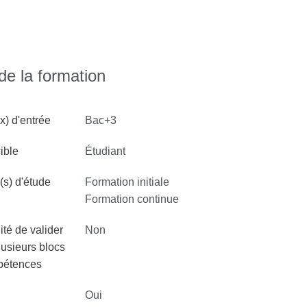
athematical Sciences et Translational
de pointe.
cielle et science des données en mettant
e la formation
rmatique théorique à des applications
En savoir plus >
x) d'entrée
Bac+3
elle et la cryptographie.
ancées de la bio-informatique pour relever les
ible
Étudiant
s) d'étude
Formation initiale
UEs labellisées 'e santé' auront la possibilité
Formation continue
ité de valider
Non
lusieurs blocs
pétences
Oui