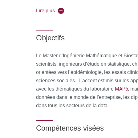
Ce programme universitaire fait partie des G
Lire plus
Bioinformatics d'Université Paris Cité,
liant 
La Graduate School
Artificial Intelligen
En savoir pl
l'accent sur l'interdisciplinarité.
Objectifs
La Graduate School
Mathematical Scien
modernes à fort potentiel social et interdisc
Le Master d’Ingénierie Mathématique et Biosta
scientists, ingénieurs d’étude en statistique, c
La Graduate School
Translational Bioinf
orientées vers l’épidémiologie, les essais clini
nouveaux défis de la santé et de la médec
sciences sociales. L'accent est mis sur les ap
MAP5,
Le parcours IMB est partenaire du pojet
Dig
avec les thématiques du laboratoire
mai
d'obtenir une certification e santé dans le cadr
données dans le monde de l'entreprise, les d
dans tous les secteurs de la data.
Compétences visées