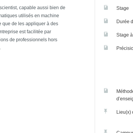
scientist
,
capable aussi bien de
Stage
atiques utilisés en
machine
Durée d
e
que de les appliquer à des
reprise est facilitée par
Stage à 
tions de professionnels hors
.
Précisi
Méthod
d'ense
Lieu(x)
Campu