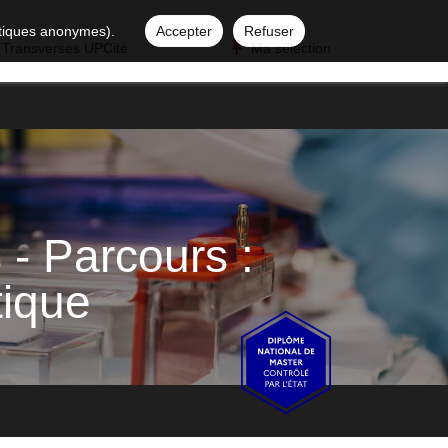
istiques anonymes).
Accepter
Refuser
 Transverses UPCité
Ma sélection
 - Parcours :
tique