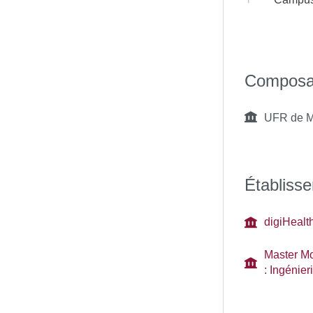
Composa
UFR de Ma
Établisse
digiHealt
Master Mo
: Ingénier