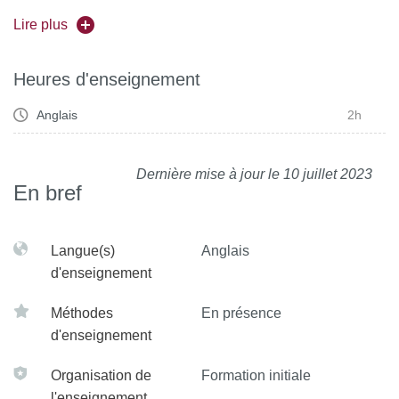
Lire plus
la médiation (agir comme un acteur social qui construit,
transmet du sens)
Heures d'enseignement
Les cours d'
anglais de spécialité
sont dispensés par le
LANgues pour Spécialistes d'Autres Disciplines
centre de
Anglais
2h
LANSAD
)
Dernière mise à jour le 10 juillet 2023
En bref
Langue(s)
Anglais
d'enseignement
Méthodes
En présence
d'enseignement
Organisation de
Formation initiale
l'enseignement