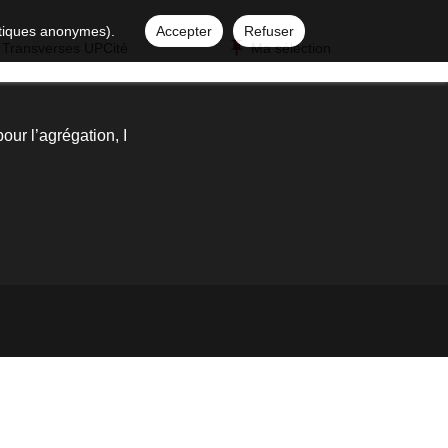
istiques anonymes).
Accepter
Refuser
 Transverses UPCité
Ma sélection
ur l’agrégation, I