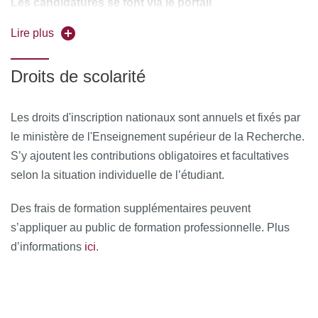
Les candidatures se font via le portail
monmaster.gouv.fr
, la fiche se trouve dans la liste des
Lire plus
parcours du master Mathématiques et applications de
l'Université Paris Cité (fiche 1402116P), parcours
Droits de scolarité
Mathématiques, informatique et applications à la
cryptologie (simple master).
Les droits d'inscription nationaux sont annuels et fixés par
le ministère de l'Enseignement supérieur de la Recherche.
S’y ajoutent les contributions obligatoires et facultatives
selon la situation individuelle de l’étudiant.
Des frais de formation supplémentaires peuvent
s’appliquer au public de formation professionnelle. Plus
ici
d’informations
.