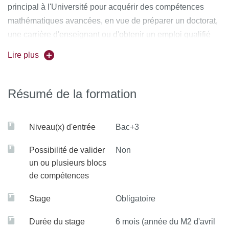
principal à l'Université pour acquérir des compétences
mathématiques avancées, en vue de préparer un doctorat,
une carrière d'enseignant ou d'obtenir un emploi qualifié
dans un des nombreux domaines d'application des
Lire plus
mathématiques.
Ce programme universitaire est affilié à la Graduate
Résumé de la formation
School Mathematical Sciences d'Université Paris Cité,
liant des cours de master et doctorat à des laboratoires de
Niveau(x) d'entrée
Bac+3
recherche de pointe. La Graduate School propose des
formations allant des mathématiques et de l'informatique
Possibilité de valider
Non
théorique à des applications modernes à fort potentiel
un ou plusieurs blocs
social et interdisciplinaire, comme les sciences des
de compétences
En
données, l'intelligence artificielle et la cryptographie.
savoir plus >
Stage
Obligatoire
Durée du stage
6 mois (année du M2 d'avril